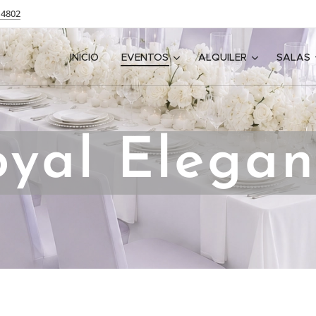
14802
INICIO
EVENTOS
ALQUILER
SALAS
oyal Elegan