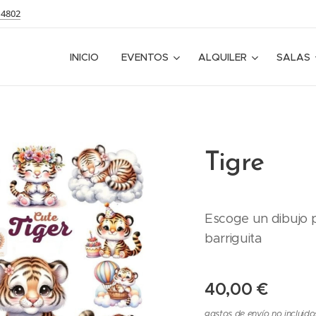
14802
INICIO
EVENTOS
ALQUILER
SALAS
Tigre
Escoge un dibujo p
barriguita
40,00
€
gastos de envío no incluido