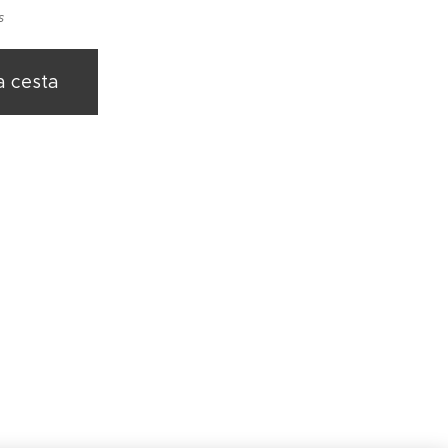
s
a cesta