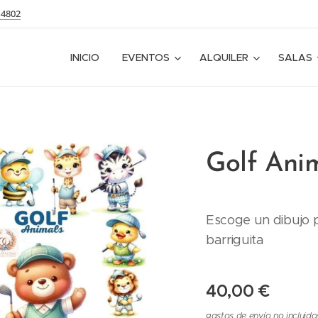
14802
INICIO
EVENTOS
ALQUILER
SALAS
Golf Ani
Escoge un dibujo p
barriguita
40,00
€
gastos de envío no incluido