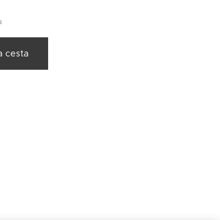
s
a cesta